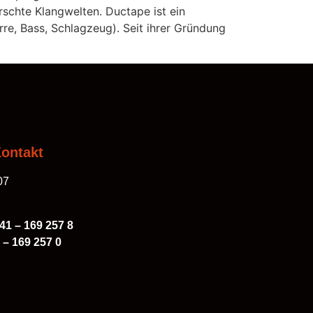
rschte Klangwelten. Ductape ist ein
re, Bass, Schlagzeug). Seit ihrer Gründung
ontakt
07
41 – 169 257 8
 – 169 257 0