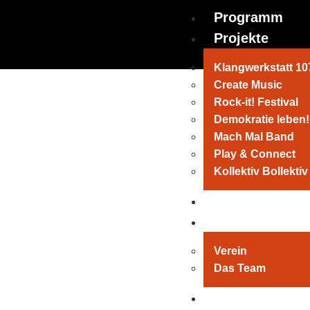
Programm
Projekte
Klangwerkstatt 10
Create Music
Rock-it! Festival
Demokratie leben!
Mach Mal Band
Play & Connect
Kollektiv Bollektiv
Kneipe
Das Bollwerk 
Verein
Das Team
ComedyArts Fe