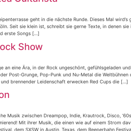
ipenterrasse geht in die nächste Runde. Dieses Mal wird’s g
öln. Seit sie klein ist, schreibt sie gerne Texte, in denen s
nd erste Songs […]
Rock Show
n eine Ära, in der Rock ungeschönt, gefühlsgeladen und f
in der Post-Grunge, Pop-Punk und Nu-Metal die Weltbühnen
on und brennender Leidenschaft erwecken Red Cups die […]
fon
che Musik zwischen Dreampop, Indie, Krautrock, Disco, ‘60
inierend! Mit ihrer Musik, die einen wie auf einem Strom d
estival, dem SXSW in Austin, Texas, dem Reeperbahn Festi