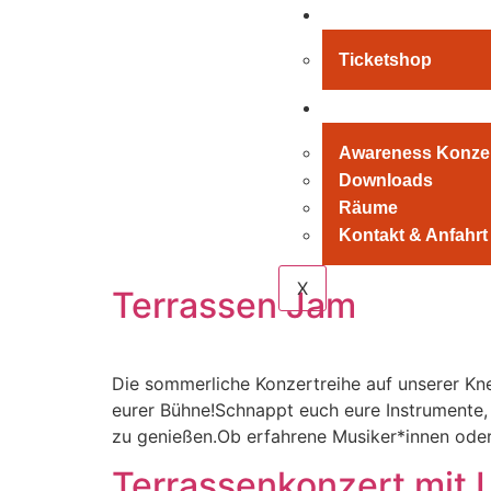
Tickets
Ticketshop
Service
Awareness Konze
Downloads
Räume
Kontakt & Anfahrt
X
Terrassen Jam
Die sommerliche Konzertreihe auf unserer Kne
eurer Bühne!Schnappt euch eure Instrumente
zu genießen.Ob erfahrene Musiker*innen oder
Terrassenkonzert mit L