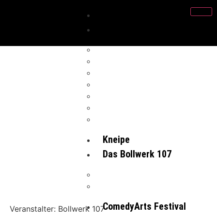
Programm
Projekte
Klangwerkstatt 107
Create Music
Rock-it! Festival
Demokratie leben!
Mach Mal Band
Play & Connect
Kollektiv Bollektiv
Kneipe
Das Bollwerk 107
Verein
Das Team
ComedyArts Festival
Veranstalter: Bollwerk 107