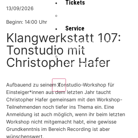
Tickets
13/09/2026
Ticketshop
Beginn: 14:00 Uhr
Service
Klangwerkstatt 107:
Awareness Konzept
Tonstudio mit
Downloads
Räume
Christopher Hafer
Kontakt & Anfahrt
Aufbauend zu seinem Tonstudio-Workshop für
X
Einsteiger*innen aus dem letzten Jahr taucht
Christopher Hafer gemeinsam mit den Workshop-
Teilnehmenden noch tiefer ins Thema ein. Eine
Anmeldung ist auch möglich, wenn ihr beim letzten
Workshop nicht mitgemacht habt, eine gewisse
Grundkenntnis im Bereich Recording ist aber
wünschenswert.