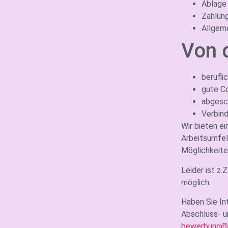
Ablage
Zahlun
Allgeme
Von 
berufli
gute C
abgesc
Verbind
Wir bieten e
Arbeitsumfel
Möglichkeite
Leider ist z.
möglich.
Haben Sie In
Abschluss- u
bewerbung@