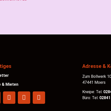
tiges
Adresse & K
etter
Zum Bollwerk 1
47441 Moers
 & Mieten
Kneipe: Tel.
028
Büro: Tel.
02841