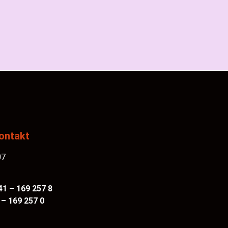
ontakt
07
41 – 169 257 8
 – 169 257 0