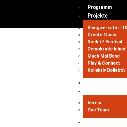
Programm
Projekte
Klangwerkstatt 1
Create Music
Rock-it! Festival
Demokratie leben!
Mach Mal Band
Play & Connect
Kollektiv Bollektiv
Kneipe
Das Bollwerk 10
Verein
Das Team
ComedyArts Fest