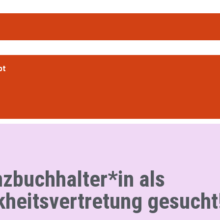
pt
nzbuchhalter*in als
kheitsvertretung gesucht