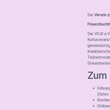
Der
Verein z
Finanzbuchh
Der VFJK e.V
Kulturverans
gemeinnützig
Krankheitsfal
Teilzeitmode
Steuerberater
Zum 
Führun
(Datev
Kontier
Ordnun